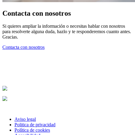
Contacta con nosotros
Si quieres ampliar la información o necesitas hablar con nosotros
para resolverte alguna duda, hazlo y te responderemos cuanto antes.
Gracias.
Contacta con nosotros
Footer
© 2026 CADA S.L. ·
976 664 188
·
cada@cadaingenieria.com
Uup marketing digital
Aviso legal
Politica de privacidad
Política de cookies